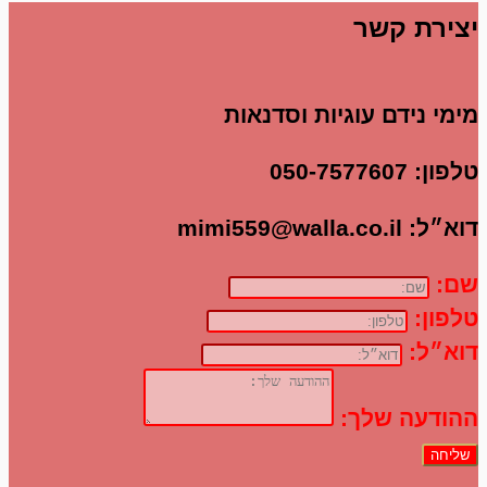
יצירת קשר
מימי נידם עוגיות וסדנאות
טלפון:
050-7577607
דוא״ל:
mimi559@walla.co.il
שם:
טלפון:
דוא״ל:
ההודעה שלך:
שליחה