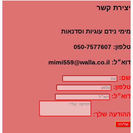
יצירת קשר
מימי נידם עוגיות וסדנאות
טלפון:
050-7577607
דוא״ל:
mimi559@walla.co.il
שם:
טלפון:
דוא״ל:
ההודעה שלך:
שליחה